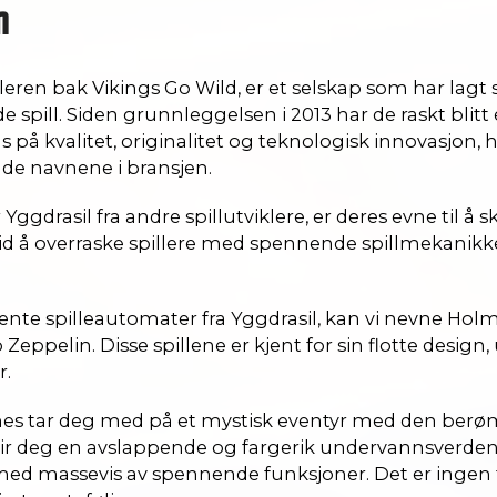
n
leren bak Vikings Go Wild, er et selskap som har lagt s
pill. Siden grunnleggelsen i 2013 har de raskt blitt e
us på kvalitet, originalitet og teknologisk innovasjon,
de navnene i bransjen.
Yggdrasil fra andre spillutviklere, er deres evne til å
tid å overraske spillere med spennende spillmekanikke
ente spilleautomater fra Yggdrasil, kan vi nevne Hol
Zeppelin. Disse spillene er kjent for sin flotte desi
r.
es tar deg med på et mystisk eventyr med den berøm
ir deg en avslappende og fargerik undervannsverden
d massevis av spennende funksjoner. Det er ingen 