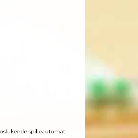
oppslukende spilleautomat