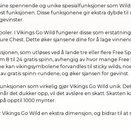
r sine spennende og unike spesialfunksjoner som Wild
 funksjonen. Disse funksjonene gir ekstra dybde til s
gevinster.
oler. I Vikings Go Wild fungerer disse som erstatning
ure Chest. Dette øker sjansene dine for å lage vinne
ksjonen, som utløses ved å lande tre eller flere Free
m 8 til 24 gratis spinn, avhengig av hvor mange Free 
e kan vikingsymbolene forvandles til sticky wilds, noe
av gratis spinn-rundene, og øker sjansen for gevinst.
unksjonen som virkelig gjør Vikings Go Wild unik. De
år det dukker opp, vil det avsløre en skatt. Skatten kan 
 på opptil 1000 mynter.
Vikings Go Wild en ekstra dimensjon, og bidrar til at spi