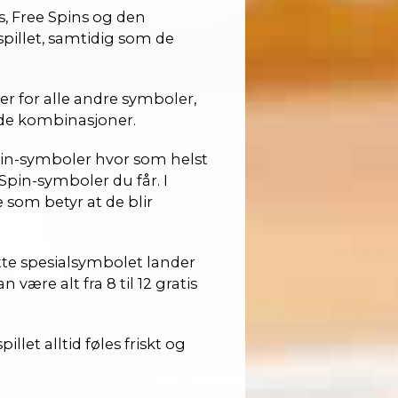
s, Free Spins og den
pillet, samtidig som de
er for alle andre symboler,
nde kombinasjoner.
 Spin-symboler hvor som helst
Spin-symboler du får. I
 som betyr at de blir
tte spesialsymbolet lander
være alt fra 8 til 12 gratis
llet alltid føles friskt og