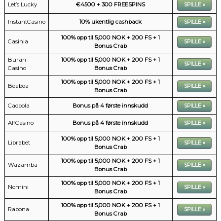
Let’s Lucky
€4500 + 300 FREESPINS
SPILLE »
InstantCasino
10% ukentlig cashback
SPILLE »
100% opp til 5,000 NOK + 200 FS + 1
Casinia
SPILLE »
Bonus Crab
Buran
100% opp til 5,000 NOK + 200 FS + 1
SPILLE »
Casino
Bonus Crab
100% opp til 5,000 NOK + 200 FS + 1
Boaboa
SPILLE »
Bonus Crab
Cadoola
Bonus på 4 første innskudd
SPILLE »
AlfCasino
Bonus på 4 første innskudd
SPILLE »
100% opp til 5,000 NOK + 200 FS + 1
Librabet
SPILLE »
Bonus Crab
100% opp til 5,000 NOK + 200 FS + 1
Wazamba
SPILLE »
Bonus Crab
100% opp til 5,000 NOK + 200 FS + 1
Nomini
SPILLE »
Bonus Crab
100% opp til 5,000 NOK + 200 FS + 1
Rabona
SPILLE »
Bonus Crab