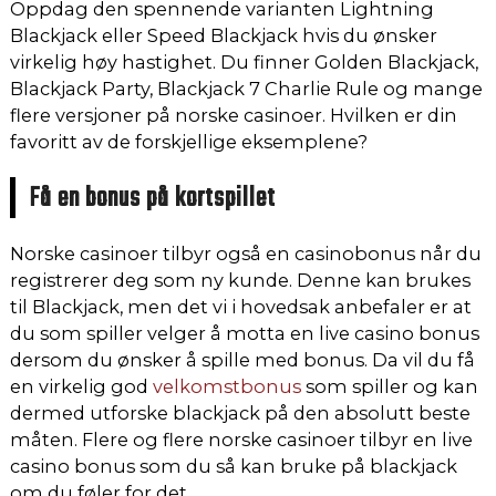
Oppdag den spennende varianten Lightning
Blackjack eller Speed ​​​​Blackjack hvis du ønsker
virkelig høy hastighet. Du finner Golden Blackjack,
Blackjack Party, Blackjack 7 Charlie Rule og mange
flere versjoner på norske casinoer. Hvilken er din
favoritt av de forskjellige eksemplene?
Få en bonus på kortspillet
Norske casinoer tilbyr også en casinobonus når du
registrerer deg som ny kunde. Denne kan brukes
til Blackjack, men det vi i hovedsak anbefaler er at
du som spiller velger å motta en live casino bonus
dersom du ønsker å spille med bonus. Da vil du få
en virkelig god
velkomstbonus
som spiller og kan
dermed utforske blackjack på den absolutt beste
måten. Flere og flere norske casinoer tilbyr en live
casino bonus som du så kan bruke på blackjack
om du føler for det.