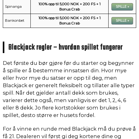
100% opp til 5,000 NOK + 200 FS + 1
Spinanga
SPILLE »
Bonus Crab
100% opp til 5,000 NOK + 200 FS + 1
Bankonbet
SPILLE »
Bonus Crab
Blackjack regler – hvordan spillet fungerer
Det første du bør gjøre før du starter og begynner
å spille er å bestemme innsatsen din. Hvor mye
eller hvor mye du satser er opp til deg, men
Blackjack er generelt fleksibelt og tillater alle typer
spill. Når det gjelder antall dekk som brukes,
varierer dette også, men vanligvis er det 1, 2, 4, 6
eller 8 dekk. Jo flere kortstokker som brukes i
spillet, desto større er husets fordel.
For å vinne en runde med Blackjack må du prøve å
få 21. Dealeren vil først gi deg kortene dine og