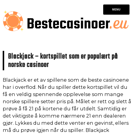
MENU
Blackjack – kortspillet som er populært på
norske casinoer
Blackjack er et av spillene som de beste casinoene
har i overflod. Når du spiller dette kortspillet vil du
få en veldig spennende opplevelse som mange
norske spillere setter pris på. Målet er rett og slett å
prøve å få 21 på kortene du får utdelt. Samtidig er
det viktigste å komme nærmere 21 enn dealeren
gjør. Lykkes du med dette venter en gevinst, ellers
må du prøve igjen når du spiller. Blackjack