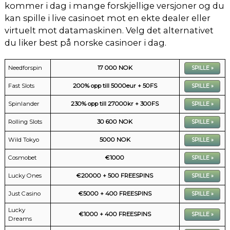
kommer i dag i mange forskjellige versjoner og du
kan spille i live casinoet mot en ekte dealer eller
virtuelt mot datamaskinen. Velg det alternativet
du liker best på norske casinoer i dag.
Needforspin
17 000 NOK
SPILLE »
Fast Slots
200% opp till 5000eur + 50FS
SPILLE »
Spinlander
230% opp till 27000kr + 300FS
SPILLE »
Rolling Slots
30 600 NOK
SPILLE »
Wild Tokyo
5000 NOK
SPILLE »
Cosmobet
€1000
SPILLE »
Lucky Ones
€20000 + 500 FREESPINS
SPILLE »
Just Casino
€5000 + 400 FREESPINS
SPILLE »
Lucky
€1000 + 400 FREESPINS
SPILLE »
Dreams