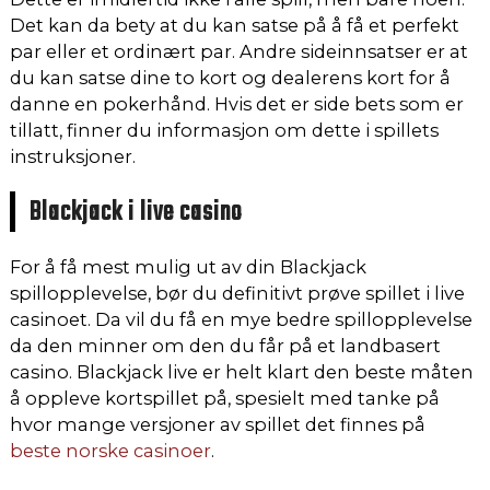
Det kan da bety at du kan satse på å få et perfekt
par eller et ordinært par. Andre sideinnsatser er at
du kan satse dine to kort og dealerens kort for å
danne en pokerhånd. Hvis det er side bets som er
tillatt, finner du informasjon om dette i spillets
instruksjoner.
Blackjack i live casino
For å få mest mulig ut av din Blackjack
spillopplevelse, bør du definitivt prøve spillet i live
casinoet. Da vil du få en mye bedre spillopplevelse
da den minner om den du får på et landbasert
casino. Blackjack live er helt klart den beste måten
å oppleve kortspillet på, spesielt med tanke på
hvor mange versjoner av spillet det finnes på
beste norske casinoer
.