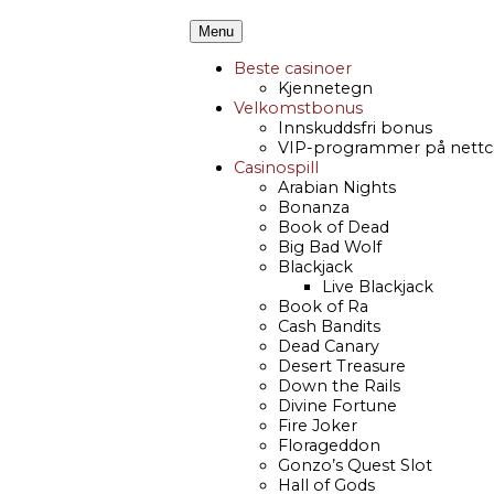
Menu
Beste casinoer
Kjennetegn
Velkomstbonus
Innskuddsfri bonus
VIP-programmer på nettc
Casinospill
Arabian Nights
Bonanza
Book of Dead
Big Bad Wolf
Blackjack
Live Blackjack
Book of Ra
Cash Bandits
Dead Canary
Desert Treasure
Down the Rails
Divine Fortune
Fire Joker
Florageddon
Gonzo’s Quest Slot
Hall of Gods