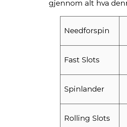
gjennom alt hva denn
Needforspin
Fast Slots
Spinlander
Rolling Slots