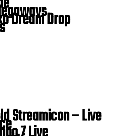
ne
Megaways
nko Dream Drop
s
old Streamicon – Live
ice
bo 7 Live