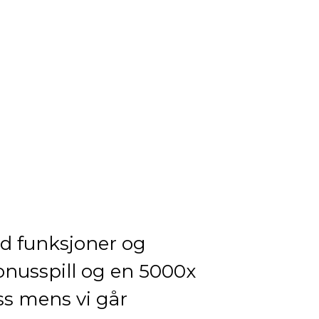
ed funksjoner og
nusspill og en 5000x
 ​​mens vi går