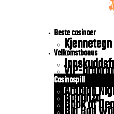
Beste casinoer
Kjennetegn
Velkomstbonus
Innskuddsfr
VIP-progra
Casinospill
Arabian Nig
Bonanza
Book of De
Big Bad Wol