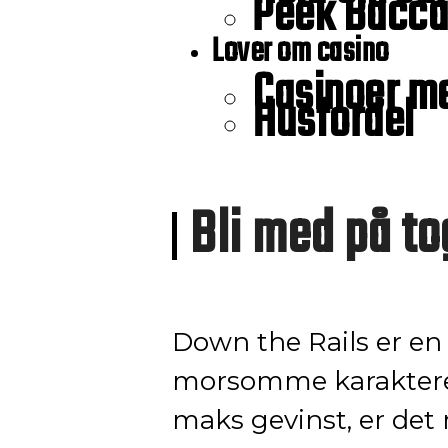
Peek Baccar
Lover om casino
Casinoer m
Husfordel
Bli med på to
Down the Rails er en 
morsomme karakterer
maks gevinst, er det 