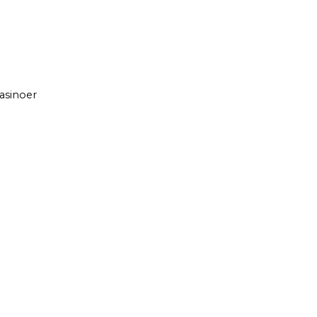
asinoer